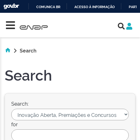
COMUNICA BR
ACESSO À INFORMAÇÃO
PARTI
Skip navigation
IR
PARA
O
CONTEÚDO
Search
Search
Search:
for