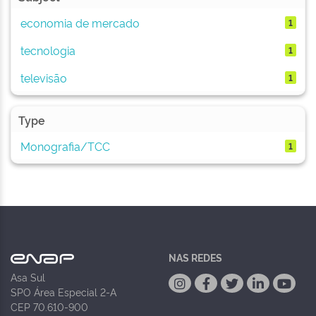
economia de mercado
1
tecnologia
1
televisão
1
Type
Monografia/TCC
1
NAS REDES
Asa Sul
SPO Área Especial 2-A
CEP 70.610-900