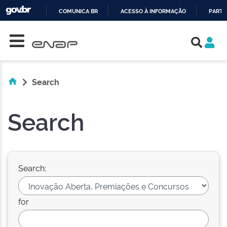
COMUNICA BR
ACESSO À INFORMAÇÃO
PARTI
Skip navigation
IR
PARA
O
CONTEÚDO
Search
Search
Search:
for