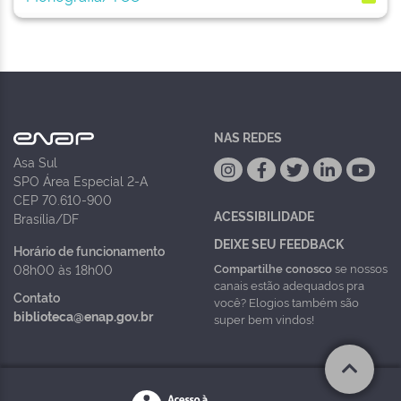
NAS REDES
Asa Sul
SPO Área Especial 2-A
CEP 70.610-900
ACESSIBILIDADE
Brasília/DF
DEIXE SEU FEEDBACK
Horário de funcionamento
Compartilhe conosco
se nossos
08h00 às 18h00
canais estão adequados pra
Contato
você? Elogios também são
biblioteca@enap.gov.br
super bem vindos!