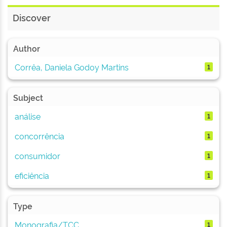
Discover
Author
Corrêa, Daniela Godoy Martins
1
Subject
análise
1
concorrência
1
consumidor
1
eficiência
1
Type
Monografia/TCC
1