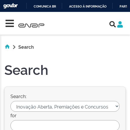
COMUNICA BR
ACESSO À INFORMAÇÃO
PARTI
Skip navigation
IR
PARA
O
CONTEÚDO
Search
Search
Search:
for