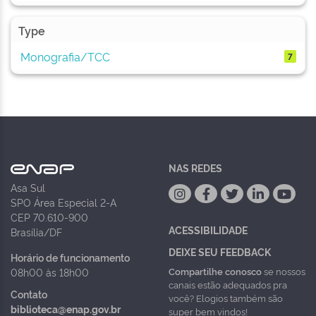
Type
Monografia/TCC
7
NAS REDES
Asa Sul
SPO Área Especial 2-A
CEP 70.610-900
ACESSIBILIDADE
Brasília/DF
DEIXE SEU FEEDBACK
Horário de funcionamento
Compartilhe conosco
se nossos
08h00 às 18h00
canais estão adequados pra
Contato
você? Elogios também são
biblioteca@enap.gov.br
super bem vindos!