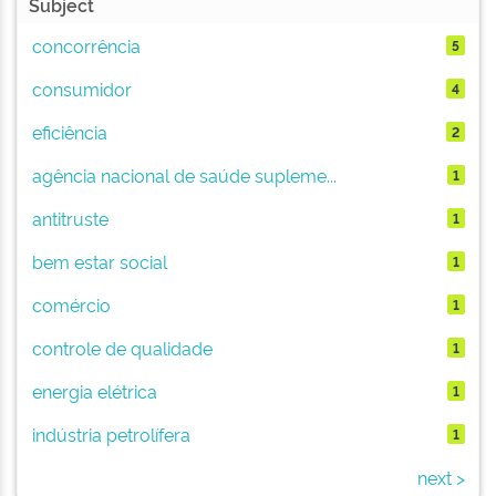
Subject
concorrência
5
consumidor
4
eficiência
2
agência nacional de saúde supleme...
1
antitruste
1
bem estar social
1
comércio
1
controle de qualidade
1
energia elétrica
1
indústria petrolífera
1
next >