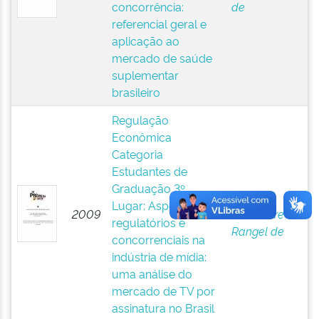
concorrência:
de
referencial geral e
aplicação ao
mercado de saúde
suplementar
brasileiro
Regulação
Econômica
Categoria
Estudantes de
Graduação 3º
Oliveira,
Lugar: Aspectos
2009
Alexandre
regulatórios e
Rangel de
concorrenciais na
indústria de mídia:
uma análise do
mercado de TV por
assinatura no Brasil