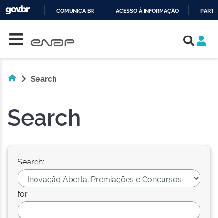
COMUNICA BR
ACESSO À INFORMAÇÃO
PARTI
Skip navigation
IR
PARA
O
CONTEÚDO
Search
Search
Search:
for