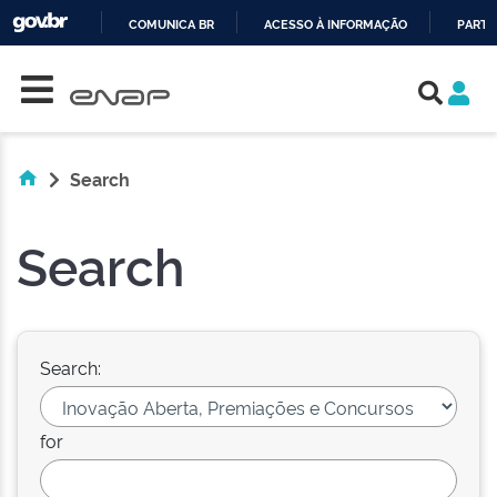
COMUNICA BR
ACESSO À INFORMAÇÃO
PARTI
Skip navigation
IR
PARA
O
CONTEÚDO
Search
Search
Search:
for