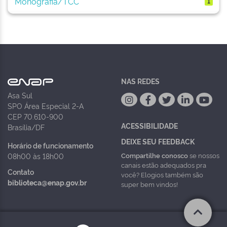
Monografia/TCC
1
NAS REDES
Asa Sul
SPO Área Especial 2-A
CEP 70.610-900
ACESSIBILIDADE
Brasília/DF
DEIXE SEU FEEDBACK
Horário de funcionamento
Compartilhe conosco
se nossos
08h00 às 18h00
canais estão adequados pra
Contato
você? Elogios também são
biblioteca@enap.gov.br
super bem vindos!