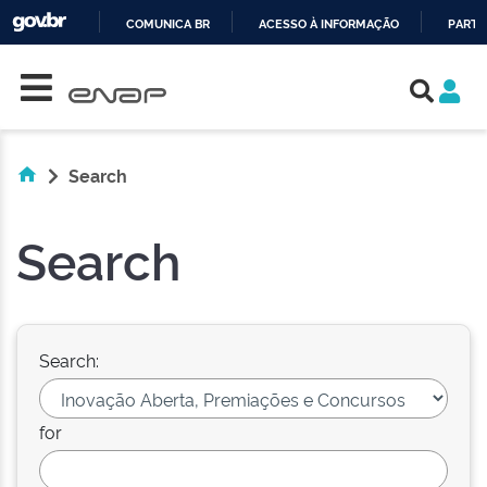
COMUNICA BR
ACESSO À INFORMAÇÃO
PARTI
Skip navigation
IR
PARA
O
CONTEÚDO
Search
Search
Search:
for