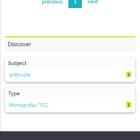
previous
1
next
Discover
Subject
antitruste
1
Type
Monografia/TCC
1