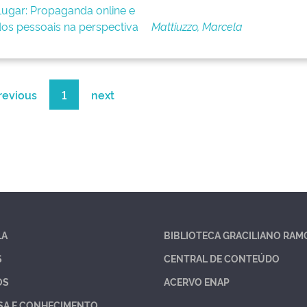
Lugar: Propaganda online e
dos pessoais na perspectiva
Mattiuzzo, Marcela
revious
1
next
LA
BIBLIOTECA GRACILIANO RAM
S
CENTRAL DE CONTEÚDO
OS
ACERVO ENAP
SA E CONHECIMENTO