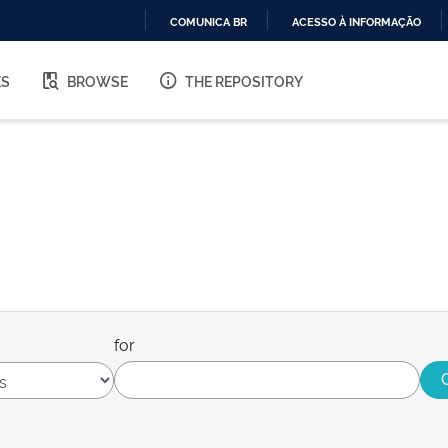
COMUNICA BR
ACESSO À INFORMAÇÃO
IR
PARA
ES
BROWSE
THE REPOSITORY
O
CONTEÚDO
for