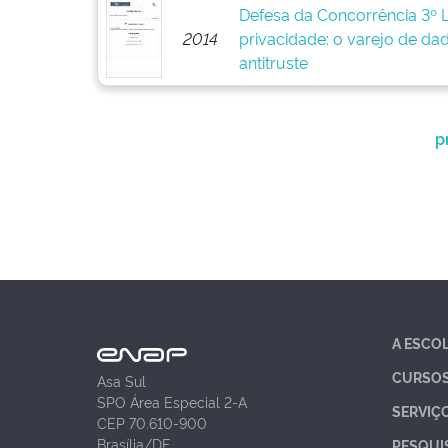
Defesa da Concorrência 3º 
2014
privacidade: o varejo de da
antitruste
p
A ESCO
CURSO
Asa Sul
SPO Área Especial 2-A
SERVIÇ
CEP 70.610-900
Brasília/DF
PESQUI