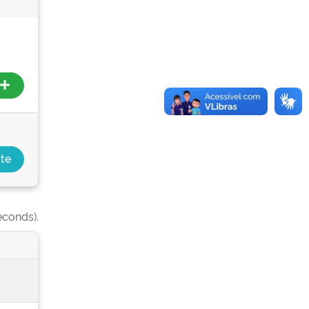
econds).