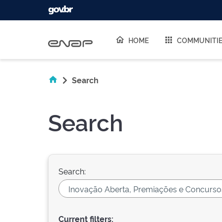
Skip navigation
HOME
COMMUNITI
Search
Search
Search:
Current filters: