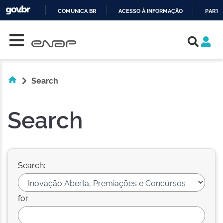
COMUNICA BR
ACESSO À INFORMAÇÃO
PARTI
Skip navigation
IR
PARA
O
CONTEÚDO
Search
Search
Search:
for