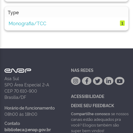
Type
Monografia/TCC
1
NAS REDES
Asa Sul
SPO Área Especial 2-A
CEP 70.610-900
ACESSIBILIDADE
Brasília/DF
DEIXE SEU FEEDBACK
Horário de funcionamento
Compartilhe conosco
se nossos
08h00 às 18h00
canais estão adequados pra
Contato
você? Elogios também são
biblioteca@enap.gov.br
super bem vindos!