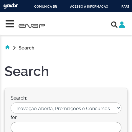
COMUNICA BR
ACESSO À INFORMAÇÃO
PARTI
Skip navigation
IR
PARA
O
CONTEÚDO
Search
Search
Search:
for