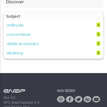
Discover
Subject
antitruste
1
concorrência
1
direito econômico
1
eficiência
1
NAS REDES
Asa Sul
SPO Área Especial 2-A