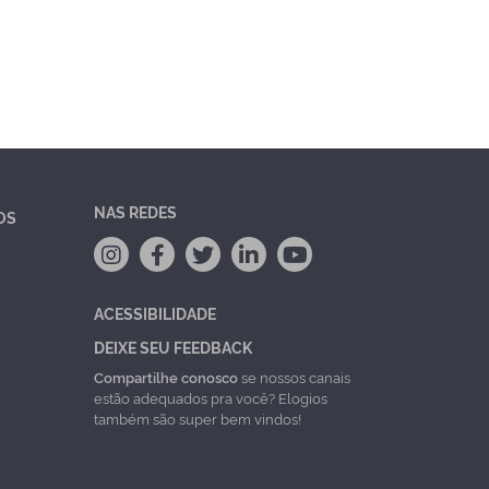
NAS REDES
OS
ACESSIBILIDADE
DEIXE SEU FEEDBACK
Compartilhe conosco
se nossos canais
estão adequados pra você? Elogios
também são super bem vindos!