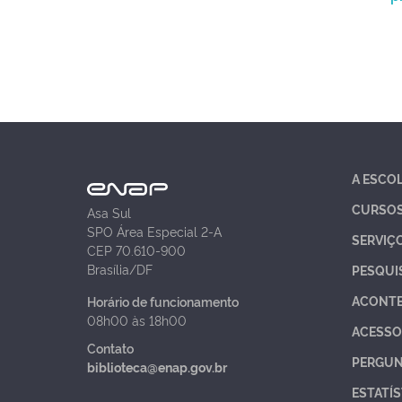
A ESCO
CURSO
Asa Sul
SPO Área Especial 2-A
SERVIÇ
CEP 70.610-900
Brasília/DF
PESQUI
ACONT
Horário de funcionamento
08h00 às 18h00
ACESSO
Contato
PERGUN
biblioteca@enap.gov.br
ESTATÍS