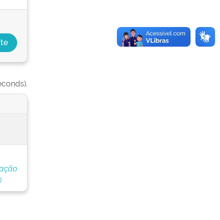
econds).
nação
)