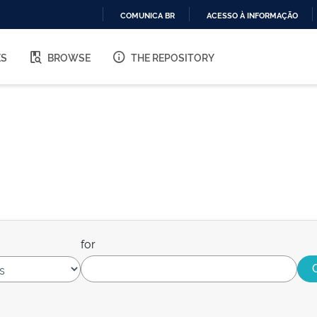
COMUNICA BR
ACESSO À INFORMAÇÃO
IR
PARA
ES
BROWSE
THE REPOSITORY
O
CONTEÚDO
for