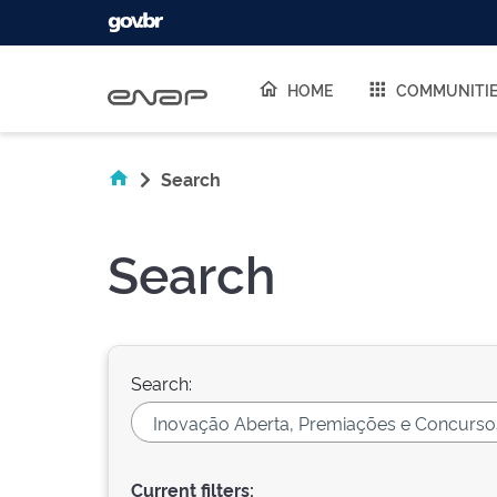
Skip navigation
HOME
COMMUNITI
Search
Search
Search:
Current filters: