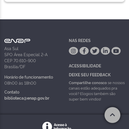
NAS REDES
Asa Sul
SPO Área Especial 2-A
CEP 70.610-900
ACESSIBILIDADE
Brasília/DF
DEIXE SEU FEEDBACK
Horário de funcionamento
Compartilhe conosco
se nossos
08h00 às 18h00
canais estão adequados pra
Contato
você? Elogios também são
biblioteca@enap.gov.br
super bem vindos!