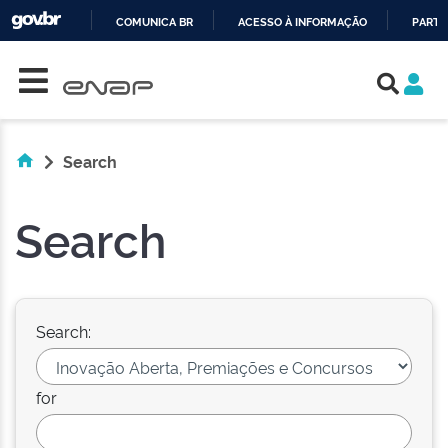
COMUNICA BR
ACESSO À INFORMAÇÃO
PARTI
Skip navigation
IR
PARA
O
CONTEÚDO
Search
Search
Search:
for