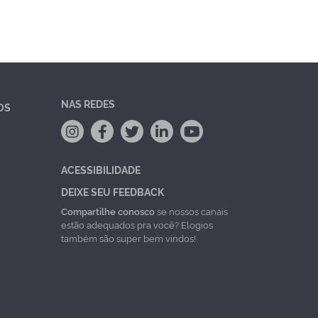
NAS REDES
OS
ACESSIBILIDADE
DEIXE SEU FEEDBACK
Compartilhe conosco
se nossos canais
estão adequados pra você? Elogios
também são super bem vindos!