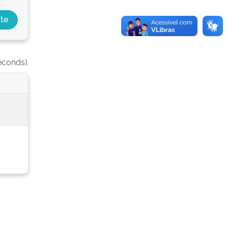
econds).