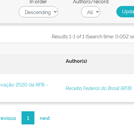
In order
Authors/record
Results 1-1 of 1 (Search time: 0.002 s
Author(s)
novação 2020 da RFB -
Receita Federal do Brasil (RFB)
revious
1
next