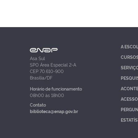
A ESCO
CURSO
Asa Sul
SPO Área Especial 2-A
SERVIÇ
CEP 70.610-900
Brasília/DF
PESQUI
ACONT
Horário de funcionamento
08h00 às 18h00
ACESSO
Contato
PERGUN
biblioteca@enap.gov.br
ESTATÍS