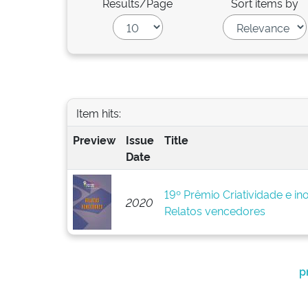
Results/Page
Sort items by
Item hits:
Preview
Issue
Title
Date
19º Prêmio Criatividade e i
2020
Relatos vencedores
p