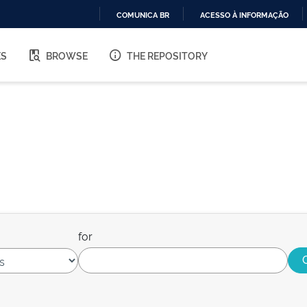
COMUNICA BR
ACESSO À INFORMAÇÃO
IR
PARA
ES
BROWSE
THE REPOSITORY
O
CONTEÚDO
for