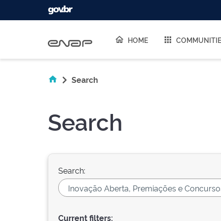
Skip navigation
HOME
COMMUNITI
Search
Search
Search:
Current filters: