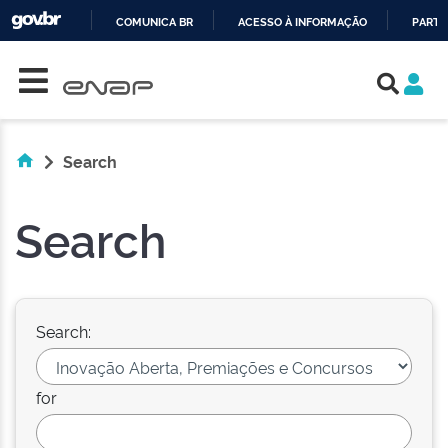
COMUNICA BR
ACESSO À INFORMAÇÃO
PARTI
Skip navigation
IR
PARA
O
CONTEÚDO
Search
Search
Search:
for