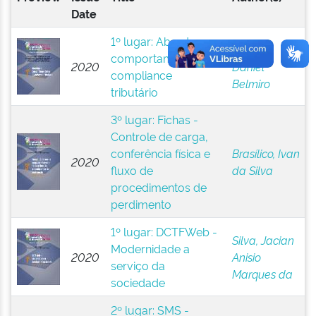
Date
1º lugar: Abordagem
Fontes,
comportamental no
2020
Daniel
compliance
Belmiro
tributário
3º lugar: Fichas -
Controle de carga,
conferência física e
Brasílico, Ivan
2020
fluxo de
da Silva
procedimentos de
perdimento
1º lugar: DCTFWeb -
Silva, Jacian
Modernidade a
2020
Anisio
serviço da
Marques da
sociedade
2º lugar: SMS -