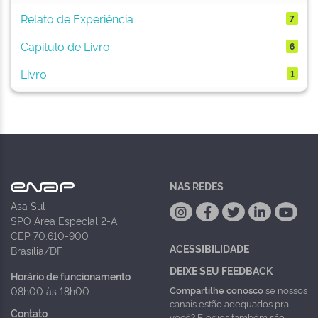
Relato de Experiência
7
Capítulo de Livro
6
Livro
1
NAS REDES
Asa Sul
SPO Área Especial 2-A
CEP 70.610-900
ACESSIBILIDADE
Brasília/DF
DEIXE SEU FEEDBACK
Horário de funcionamento
Compartilhe conosco
se nossos
08h00 às 18h00
canais estão adequados pra
Contato
você? Elogios também são