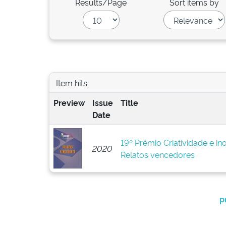
Results/Page
Sort items by
Item hits:
Preview
Issue
Title
Date
19º Prêmio Criatividade e i
2020
Relatos vencedores
p