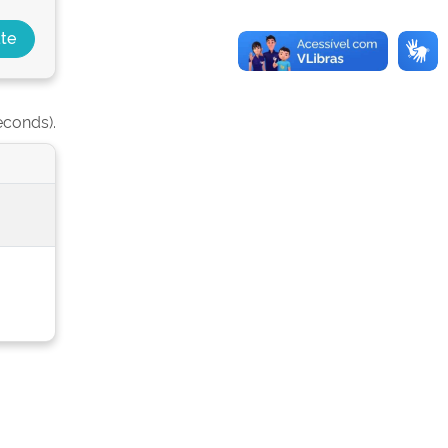
econds).