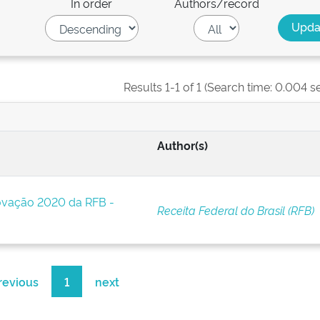
In order
Authors/record
Results 1-1 of 1 (Search time: 0.004 s
Author(s)
novação 2020 da RFB -
Receita Federal do Brasil (RFB)
revious
1
next