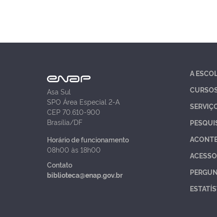
A ESCO
CURSO
Asa Sul
SPO Área Especial 2-A
SERVIÇ
CEP 70.610-900
Brasília/DF
PESQUI
ACONT
Horário de funcionamento
08h00 às 18h00
ACESSO
Contato
PERGUN
biblioteca@enap.gov.br
ESTATÍS