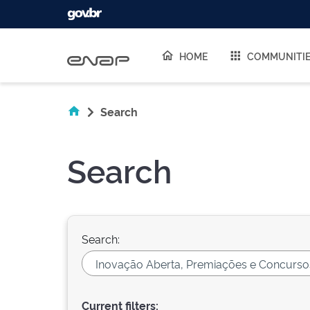
Skip navigation
HOME
COMMUNITI
Search
Search
Search:
Current filters: