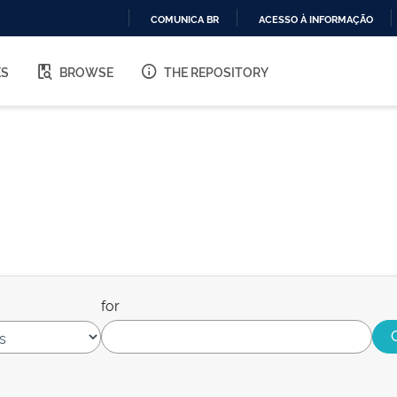
COMUNICA BR
ACESSO À INFORMAÇÃO
IR
PARA
ES
BROWSE
THE REPOSITORY
O
CONTEÚDO
for