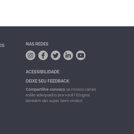
NAS REDES
OS
ACESSIBILIDADE
DEIXE SEU FEEDBACK
Compartilhe conosco
se nossos canais
estão adequados pra você? Elogios
também são super bem vindos!