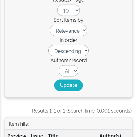
Sort items by
In order
Authors/record
Results 1-1 of 1 (Search time: 0.001 seconds).
Item hits:
Preview
Issue
Title
Author(s)