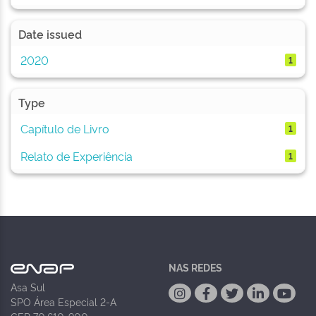
Date issued
2020
1
Type
Capítulo de Livro
1
Relato de Experiência
1
NAS REDES
Asa Sul
SPO Área Especial 2-A