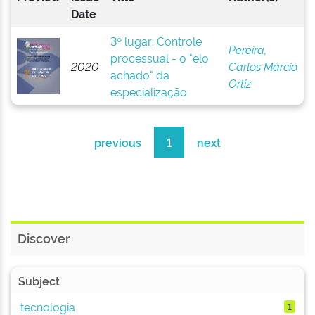
Date
3º lugar: Controle
Pereira,
processual - o "elo
2020
Carlos Márcio
achado" da
Ortiz
especialização
previous
1
next
Discover
Subject
tecnologia
1