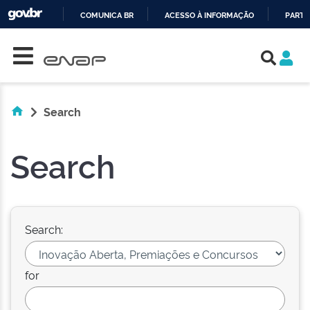
COMUNICA BR
ACESSO À INFORMAÇÃO
PARTI
Skip navigation
IR
PARA
O
CONTEÚDO
Search
Search
Search:
for