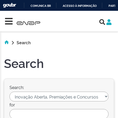
COMUNICA BR
ACESSO À INFORMAÇÃO
PARTI
Skip navigation
IR
PARA
O
CONTEÚDO
Search
Search
Search:
for