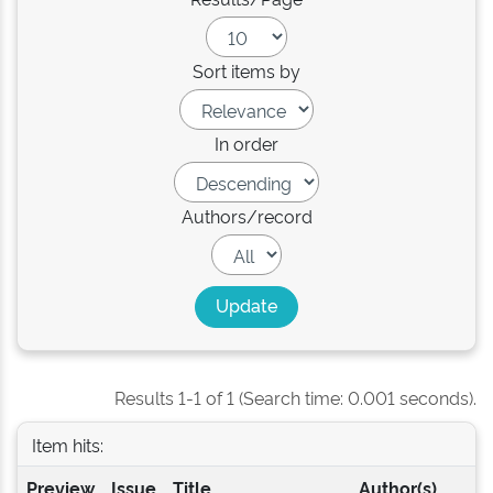
Sort items by
In order
Authors/record
Results 1-1 of 1 (Search time: 0.001 seconds).
Item hits:
Preview
Issue
Title
Author(s)