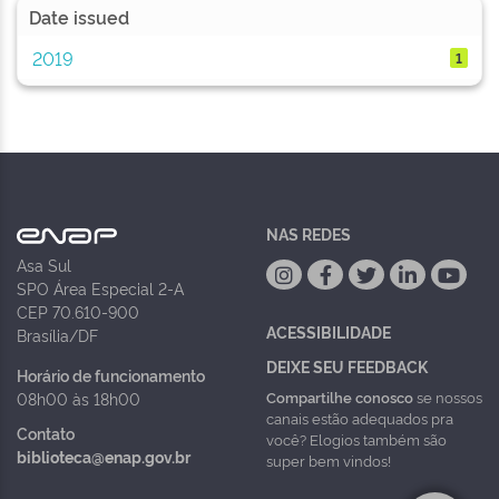
Date issued
2019
1
NAS REDES
Asa Sul
SPO Área Especial 2-A
CEP 70.610-900
ACESSIBILIDADE
Brasília/DF
DEIXE SEU FEEDBACK
Horário de funcionamento
Compartilhe conosco
se nossos
08h00 às 18h00
canais estão adequados pra
Contato
você? Elogios também são
biblioteca@enap.gov.br
super bem vindos!