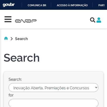
COMUNICA BR
ACESSO À INFORMAÇÃO
PARTI
Skip navigation
IR
PARA
O
CONTEÚDO
Search
Search
Search:
for