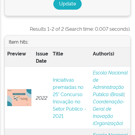
Results 1-2 of 2 (Search time: 0.007 seconds).
Item hits:
Preview
Issue
Title
Author(s)
Date
Escola Nacional
Iniciativas
de
premiadas no
Administração
25° Concurso
Pública (Brasil)
;
2022
Inovação no
Coordenação-
Setor Público -
Geral de
2021
Inovação
(Organização)
Escola Nacional