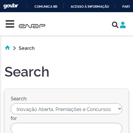
COMUNICA BR
ACESSO À INFORMAÇÃO
PARTI
Skip navigation
IR
PARA
O
CONTEÚDO
Search
Search
Search:
for