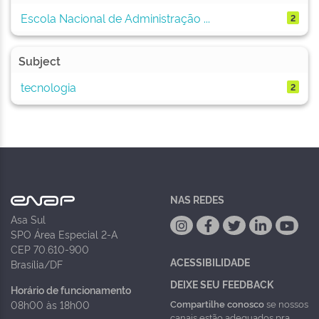
Escola Nacional de Administração ...
2
Subject
tecnologia
2
NAS REDES
Asa Sul
SPO Área Especial 2-A
CEP 70.610-900
ACESSIBILIDADE
Brasília/DF
DEIXE SEU FEEDBACK
Horário de funcionamento
Compartilhe conosco
se nossos
08h00 às 18h00
canais estão adequados pra