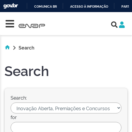
COMUNICA BR
ACESSO À INFORMAÇÃO
PARTI
Skip navigation
IR
PARA
O
CONTEÚDO
Search
Search
Search:
for