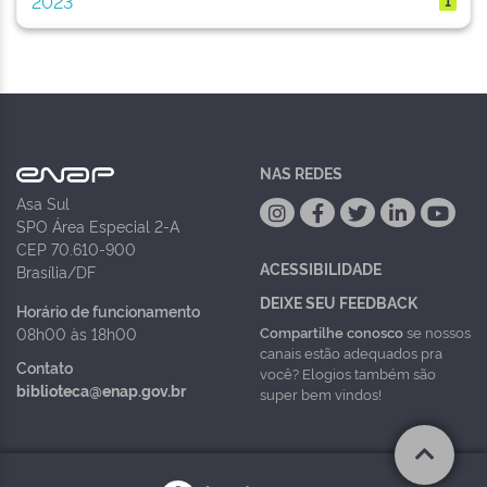
2023
1
NAS REDES
Asa Sul
SPO Área Especial 2-A
CEP 70.610-900
ACESSIBILIDADE
Brasília/DF
DEIXE SEU FEEDBACK
Horário de funcionamento
Compartilhe conosco
se nossos
08h00 às 18h00
canais estão adequados pra
Contato
você? Elogios também são
biblioteca@enap.gov.br
super bem vindos!