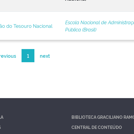
Escola Nacional de Administra
ão do Tesouro Nacional
Pública (Brasil)
revious
1
next
LA
BIBLIOTECA GRACILIANO RAM
S
CENTRAL DE CONTEÚDO