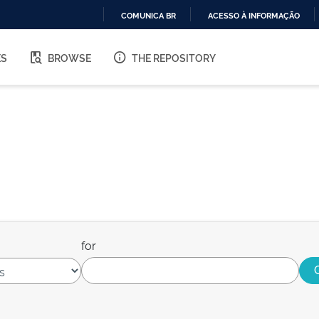
COMUNICA BR
ACESSO À INFORMAÇÃO
IR
PARA
ES
BROWSE
THE REPOSITORY
O
CONTEÚDO
for