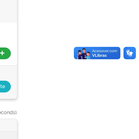
econds).