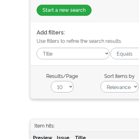
Start a new search
Add filters:
Use filters to refine the search results.
Results/Page
Sort items by
Item hits:
Preview
Issue
Title