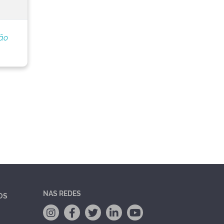
ção
NAS REDES
OS