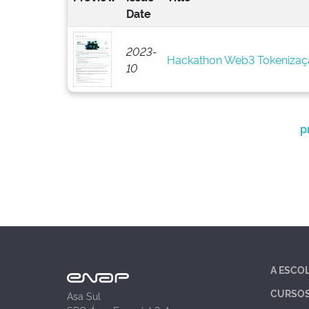
Date
2023-
Hackathon Web3 Tokenizaç
10
p
A ESCO
CURSO
Asa Sul