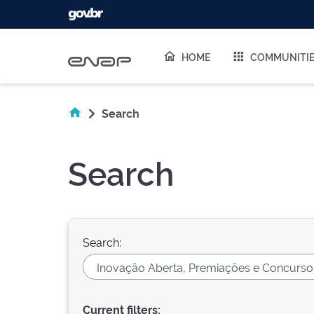
Skip navigation
HOME
COMMUNITI
Search
Search
Search:
Current filters: