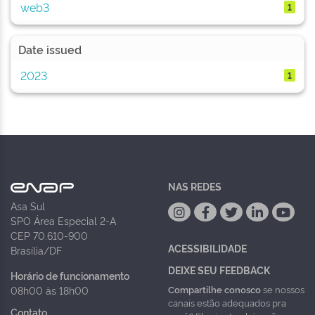
web3
1
Date issued
2023
1
NAS REDES
Asa Sul
SPO Área Especial 2-A
CEP 70.610-900
ACESSIBILIDADE
Brasília/DF
DEIXE SEU FEEDBACK
Horário de funcionamento
Compartilhe conosco
se nossos
08h00 às 18h00
canais estão adequados pra
Contato