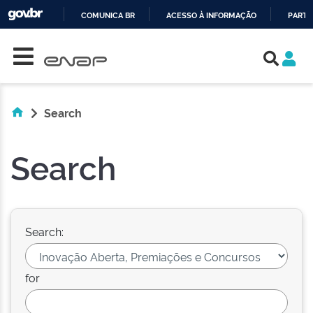
COMUNICA BR
ACESSO À INFORMAÇÃO
PARTI
Skip navigation
IR
PARA
O
CONTEÚDO
Search
Search
Search:
for