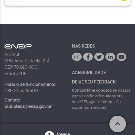
NAS REDES
Asa Sul
SPO Área Especial 2-A
CEP 70.610-900
ACESSIBILIDADE
Brasília/DF
DEIXE SEU FEEDBACK
Horário de funcionamento
Compartilhe conosco
se nossos
08h00 às 18h00
canais estão adequados pra
Contato
você? Elogios também são
biblioteca@enap.gov.br
super bem vindos!