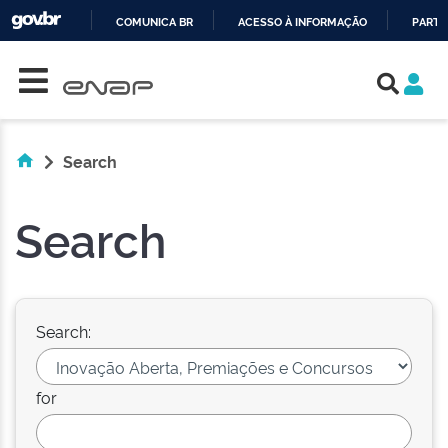
COMUNICA BR
ACESSO À INFORMAÇÃO
PARTI
Skip navigation
IR
PARA
O
CONTEÚDO
Search
Search
Search:
for