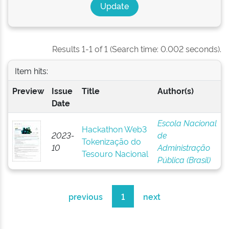
Results 1-1 of 1 (Search time: 0.002 seconds).
Item hits:
Preview
Issue
Title
Author(s)
Date
Escola Nacional
Hackathon Web3
2023-
de
Tokenização do
10
Administração
Tesouro Nacional
Pública (Brasil)
previous
1
next