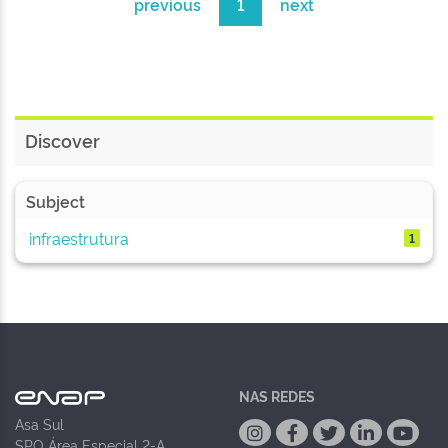
previous
1
next
Discover
Subject
infraestrutura
1
NAS REDES
Asa Sul
SPO Área Especial 2-A