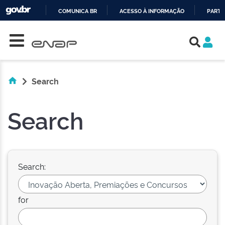
COMUNICA BR
ACESSO À INFORMAÇÃO
PARTI
Skip navigation
IR
PARA
O
CONTEÚDO
Search
Search
Search:
for