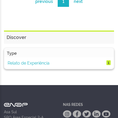
previous
1
next
Discover
Type
Relato de Experiência
1
NAS REDES
Asa Sul
SPO Área Especial 2-A