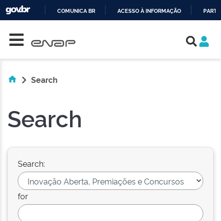
COMUNICA BR
ACESSO À INFORMAÇÃO
PARTI
Skip navigation
IR
PARA
O
CONTEÚDO
Search
Search
Search:
for