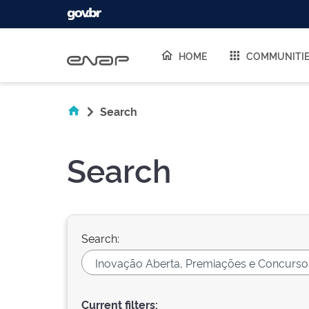
Skip navigation
HOME
COMMUNITI
Search
Search
Search:
Current filters: