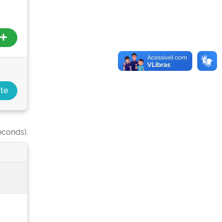
econds).