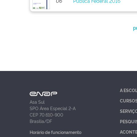
06
Pública Federal 2016
p
A ESCO
CURSO
Asa Sul
SPO Área Especial 2-A
SERVIÇ
CEP 70.610-900
Brasília/DF
PESQUI
ACONT
Horário de funcionamento