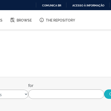
COMUNICA BR
ACESSO À INFORMAÇÃO
IR
PARA
ES
BROWSE
THE REPOSITORY
O
CONTEÚDO
for