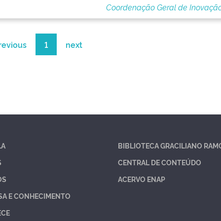
Coordenação Geral de Inovaçã
revious
1
next
LA
BIBLIOTECA GRACILIANO RAM
S
CENTRAL DE CONTEÚDO
OS
ACERVO ENAP
SA E CONHECIMENTO
ECE