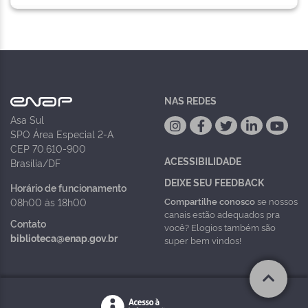
NAS REDES
Asa Sul
SPO Área Especial 2-A
CEP 70.610-900
ACESSIBILIDADE
Brasília/DF
DEIXE SEU FEEDBACK
Horário de funcionamento
Compartilhe conosco
se nossos
08h00 às 18h00
canais estão adequados pra
Contato
você? Elogios também são
biblioteca@enap.gov.br
super bem vindos!