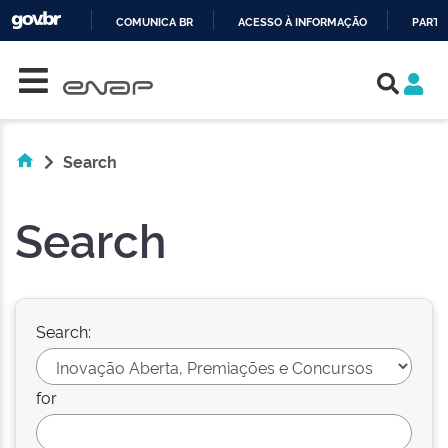
COMUNICA BR
ACESSO À INFORMAÇÃO
PARTI
Skip navigation
IR
PARA
O
CONTEÚDO
Search
Search
Search:
for