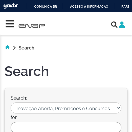
COMUNICA BR
ACESSO À INFORMAÇÃO
PARTI
Skip navigation
IR
PARA
O
CONTEÚDO
Search
Search
Search:
for