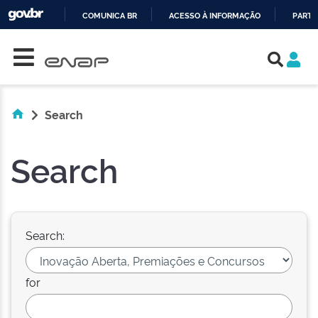
COMUNICA BR
ACESSO À INFORMAÇÃO
PARTI
Skip navigation
IR
PARA
O
CONTEÚDO
Search
Search
Search:
for