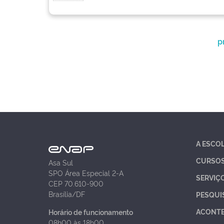
p
A ESCO
CURSO
Asa Sul
SPO Área Especial 2-A
SERVIÇ
CEP 70.610-900
Brasília/DF
PESQUI
ACONT
Horário de funcionamento
08h00 às 18h00