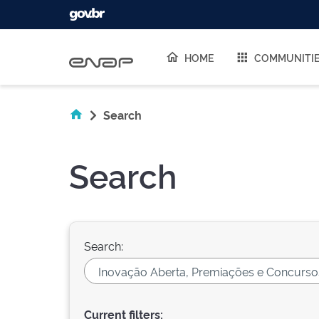
Skip navigation
HOME
COMMUNITI
Search
Search
Search:
Current filters: