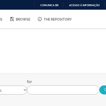
COMUNICA BR
ACESSO À INFORMAÇÃO
IR
PARA
ES
BROWSE
THE REPOSITORY
O
CONTEÚDO
for