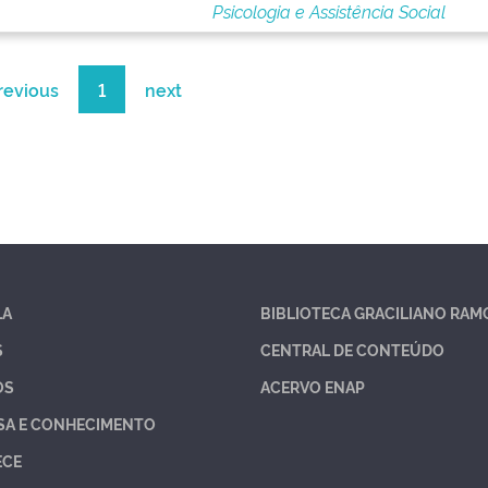
Psicologia e Assistência Social
revious
1
next
LA
BIBLIOTECA GRACILIANO RAM
S
CENTRAL DE CONTEÚDO
OS
ACERVO ENAP
SA E CONHECIMENTO
ECE