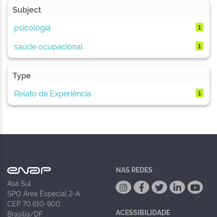
Subject
psicologia
1
saúde ocupacional
1
Type
Relato de Experiência
1
NAS REDES
Asa Sul
SPO Área Especial 2-A
CEP 70.610-900
ACESSIBILIDADE
Brasília/DF