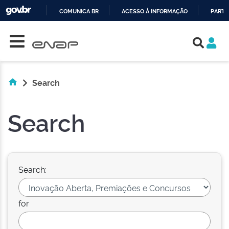
COMUNICA BR
ACESSO À INFORMAÇÃO
PARTI
Skip navigation
IR
PARA
O
CONTEÚDO
Search
Search
Search:
for