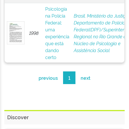
Psicologia
na Polícia
Brasil. Ministério da Justiça 
Federal:
Departamento de Polícia
uma
Federal(DPF)/Superintend
1998
experiência
Regional no Rio Grande do 
que está
Núcleo de Psicologia e
dando
Assistência Social
certo
previous
1
next
Discover