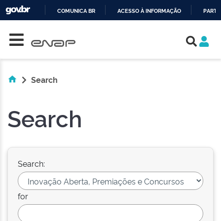
COMUNICA BR
ACESSO À INFORMAÇÃO
PARTI
Skip navigation
IR
PARA
O
CONTEÚDO
Search
Search
Search:
for