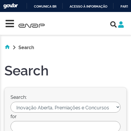
COMUNICA BR
ACESSO À INFORMAÇÃO
PARTI
Skip navigation
IR
PARA
O
CONTEÚDO
Search
Search
Search:
for