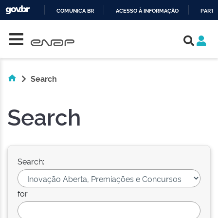
COMUNICA BR
ACESSO À INFORMAÇÃO
PARTI
Skip navigation
IR
PARA
O
CONTEÚDO
Search
Search
Search:
for