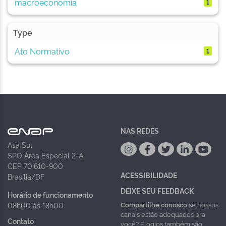
macroeconomia
1
Type
Ato Normativo
1
NAS REDES
Asa Sul
SPO Área Especial 2-A
CEP 70.610-900
ACESSIBILIDADE
Brasília/DF
DEIXE SEU FEEDBACK
Horário de funcionamento
Compartilhe conosco
se nossos
08h00 às 18h00
canais estão adequados pra
Contato
você? Elogios também são