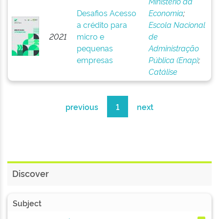
Ministério da
Desafios Acesso
Economia
;
a crédito para
Escola Nacional
2021
micro e
de
pequenas
Administração
empresas
Pública (Enap)
;
Catálise
previous
1
next
Discover
Subject