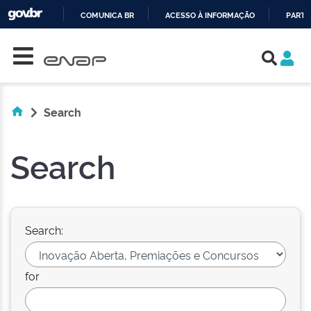
COMUNICA BR
ACESSO À INFORMAÇÃO
PARTI
Skip navigation
IR
PARA
O
CONTEÚDO
Search
Search
Search:
for