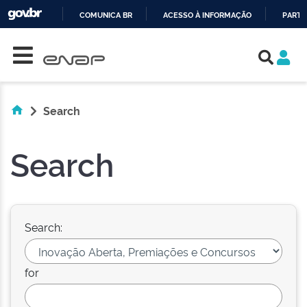
COMUNICA BR
ACESSO À INFORMAÇÃO
PARTI
Skip navigation
IR
PARA
O
CONTEÚDO
Search
Search
Search:
for