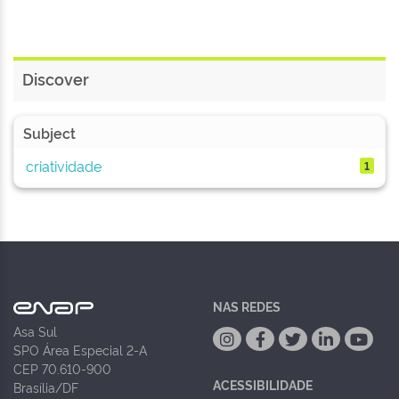
Discover
Subject
criatividade
1
NAS REDES
Asa Sul
SPO Área Especial 2-A
CEP 70.610-900
ACESSIBILIDADE
Brasília/DF