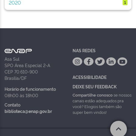
2020
1
NAS REDES
Asa Sul
SPO Área Especial 2-A
CEP 70.610-900
ACESSIBILIDADE
Brasília/DF
DEIXE SEU FEEDBACK
Horário de funcionamento
Compartilhe conosco
se nossos
08h00 às 18h00
canais estão adequados pra
Contato
você? Elogios também são
biblioteca@enap.gov.br
super bem vindos!