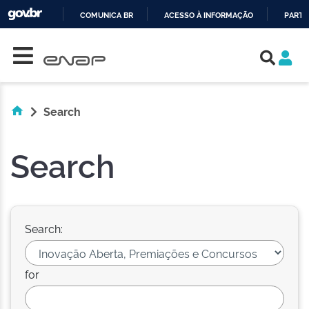
COMUNICA BR
ACESSO À INFORMAÇÃO
PARTI
Skip navigation
IR
PARA
O
CONTEÚDO
Search
Search
Search:
for