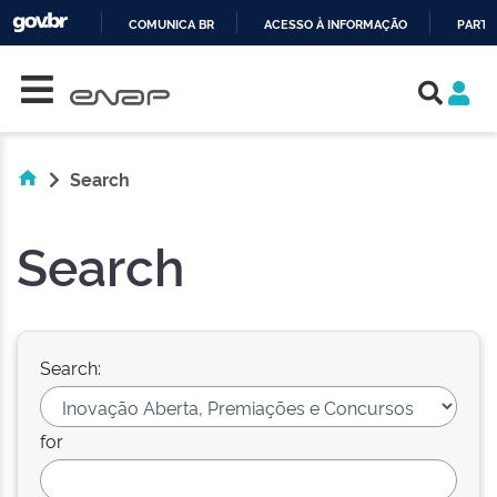
COMUNICA BR
ACESSO À INFORMAÇÃO
PARTI
Skip navigation
IR
PARA
O
CONTEÚDO
Search
Search
Search:
for