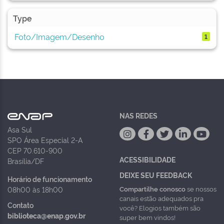
Type
Foto/Imagem/Desenho
1
NAS REDES
Asa Sul
SPO Área Especial 2-A
CEP 70.610-900
ACESSIBILIDADE
Brasília/DF
DEIXE SEU FEEDBACK
Horário de funcionamento
Compartilhe conosco
se nossos
08h00 às 18h00
canais estão adequados pra
Contato
você? Elogios também são
biblioteca@enap.gov.br
super bem vindos!