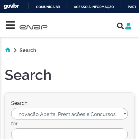
COMUNICA BR
ACESSO À INFORMAÇÃO
PARTI
Skip navigation
IR
PARA
O
CONTEÚDO
Search
Search
Search:
for