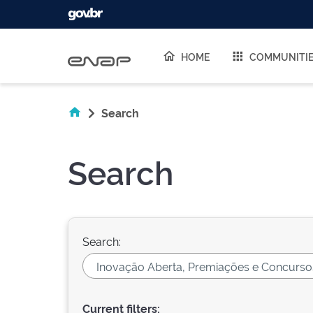
Skip navigation
HOME
COMMUNITI
Search
Search
Search:
Current filters: