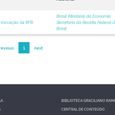
Brasil. Ministério da Economia.
e Inovação da RFB
Secretaria da Receita Federal 
Brasil
revious
1
next
LA
BIBLIOTECA GRACILIANO RAM
S
CENTRAL DE CONTEÚDO