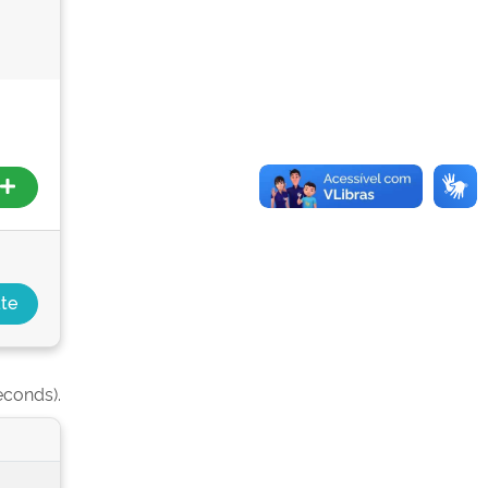
econds).