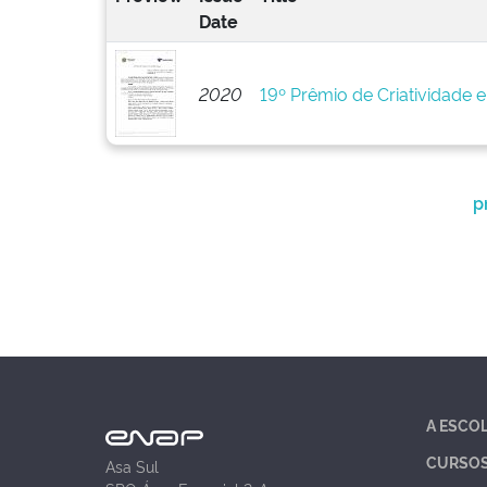
Date
2020
19º Prêmio de Criatividade 
p
A ESCO
CURSO
Asa Sul