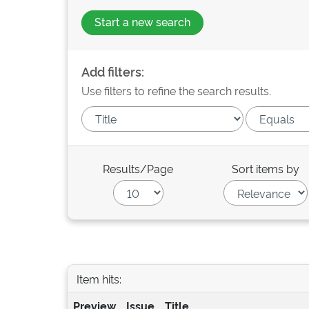
Start a new search
Add filters:
Use filters to refine the search results.
Results/Page
Sort items by
Item hits:
Preview
Issue
Title