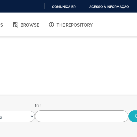
COMUNICA BR
ACESSO À INFORMAÇÃO
IR
PARA
ES
BROWSE
THE REPOSITORY
O
CONTEÚDO
for