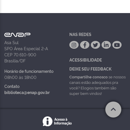
NAS REDES
Asa Sul
SPO Área Especial 2-A
CEP 70.610-900
ACESSIBILIDADE
Brasília/DF
DEIXE SEU FEEDBACK
Horário de funcionamento
Compartilhe conosco
se nossos
08h00 às 18h00
canais estão adequados pra
Contato
você? Elogios também são
biblioteca@enap.gov.br
super bem vindos!