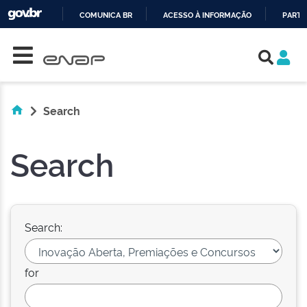
COMUNICA BR
ACESSO À INFORMAÇÃO
PARTI
Skip navigation
IR
PARA
O
CONTEÚDO
Search
Search
Search:
for