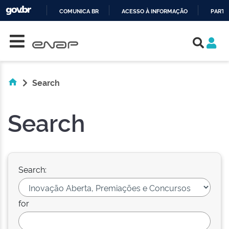
COMUNICA BR
ACESSO À INFORMAÇÃO
PARTI
Skip navigation
IR
PARA
O
CONTEÚDO
Search
Search
Search:
for