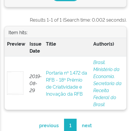
Results 1-1 of 1 (Search time: 0.002 seconds).
Item hits:
Preview
Issue
Title
Author(s)
Date
Brasil.
Ministério da
Portaria nº 1.472 da
2019-
Economia.
RFB - 18º Prêmio
08-
Secretaria da
de Criatividade e
29
Receita
Inovação da RFB
Federal do
Brasil
previous
1
next