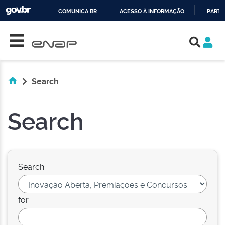
COMUNICA BR
ACESSO À INFORMAÇÃO
PARTI
Skip navigation
IR
PARA
O
CONTEÚDO
Search
Search
Search:
for