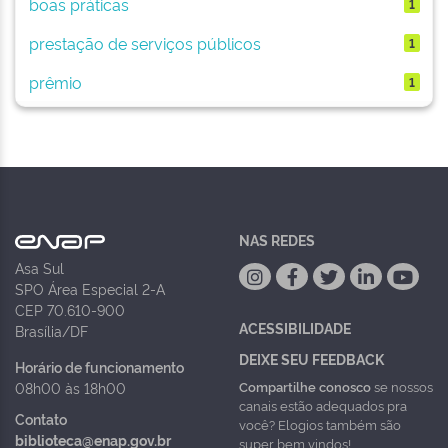
boas práticas
1
prestação de serviços públicos
1
prêmio
1
NAS REDES
Asa Sul
SPO Área Especial 2-A
CEP 70.610-900
ACESSIBILIDADE
Brasília/DF
DEIXE SEU FEEDBACK
Horário de funcionamento
Compartilhe conosco
se nossos
08h00 às 18h00
canais estão adequados pra
Contato
você? Elogios também são
biblioteca@enap.gov.br
super bem vindos!