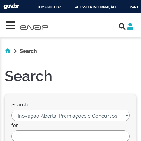
COMUNICA BR
ACESSO À INFORMAÇÃO
PARTI
Skip navigation
IR
PARA
O
CONTEÚDO
Search
Search
Search:
for