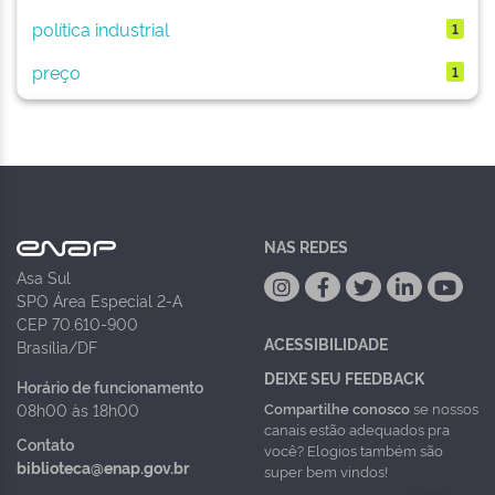
política industrial
1
preço
1
NAS REDES
Asa Sul
SPO Área Especial 2-A
CEP 70.610-900
ACESSIBILIDADE
Brasília/DF
DEIXE SEU FEEDBACK
Horário de funcionamento
Compartilhe conosco
se nossos
08h00 às 18h00
canais estão adequados pra
Contato
você? Elogios também são
biblioteca@enap.gov.br
super bem vindos!