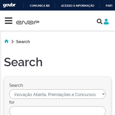
COMUNICA BR
ACESSO À INFORMAÇÃO
PARTI
Skip navigation
IR
PARA
O
CONTEÚDO
Search
Search
Search:
for