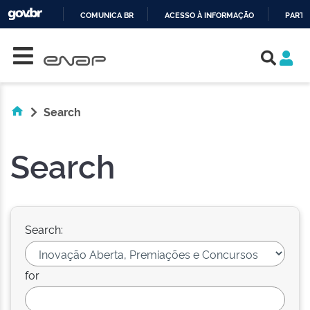
COMUNICA BR
ACESSO À INFORMAÇÃO
PARTI
Skip navigation
IR
PARA
O
CONTEÚDO
Search
Search
Search:
for