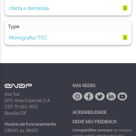
oferta e demanda
1
Type
Monografia/TCC
1
NAS REDES
Asa Sul
SPO Área Especial 2-A
CEP 70.610-900
ACESSIBILIDADE
Brasília/DF
DEIXE SEU FEEDBACK
Horário de funcionamento
Compartilhe conosco
se nossos
08h00 às 18h00
canais estão adequados pra