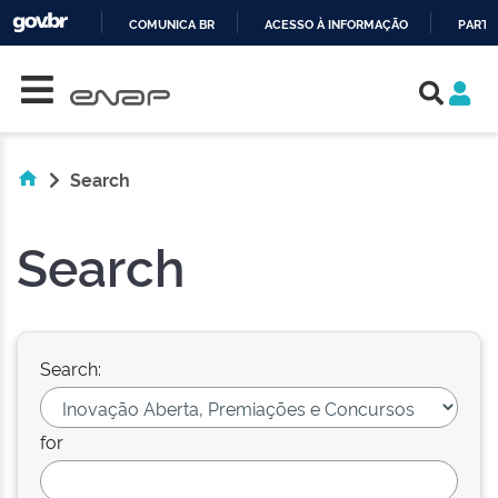
COMUNICA BR
ACESSO À INFORMAÇÃO
PARTI
Skip navigation
IR
PARA
O
CONTEÚDO
Search
Search
Search:
for