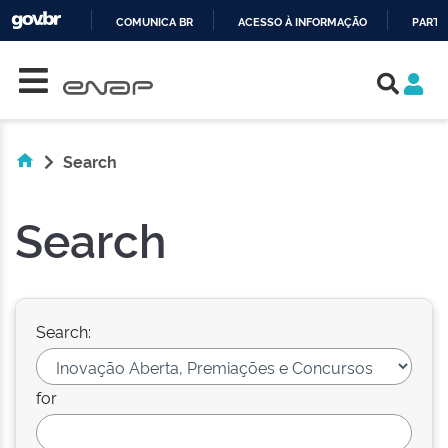
COMUNICA BR
ACESSO À INFORMAÇÃO
PARTI
Skip navigation
IR
PARA
O
CONTEÚDO
Search
Search
Search:
for