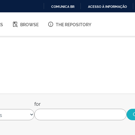
COMUNICA BR
ACESSO À INFORMAÇÃO
IR
PARA
ES
BROWSE
THE REPOSITORY
O
CONTEÚDO
for