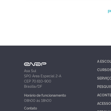
p
A ESCO
CURSO
Asa Sul
SPO Área Especial 2-A
SERVIÇ
CEP 70.610-900
Brasília/DF
PESQUI
ACONT
Horário de funcionamento
08h00 às 18h00
ACESSO
Contato