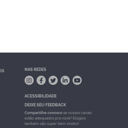
NAS REDES
OS
ACESSIBILIDADE
DEIXE SEU FEEDBACK
Compartilhe conosco
se nossos canais
estão adequados pra você? Elogios
também são super bem vindos!