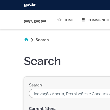
Skip navigation
HOME
COMMUNITI
Search
Search
Search:
Current filters: