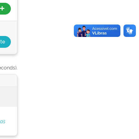
econds).
las