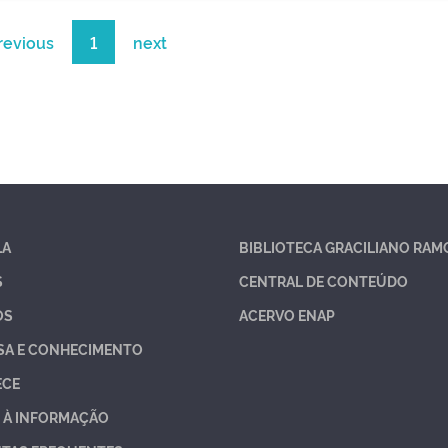
revious
1
next
LA
BIBLIOTECA GRACILIANO RAM
S
CENTRAL DE CONTEÚDO
OS
ACERVO ENAP
SA E CONHECIMENTO
ECE
 À INFORMAÇÃO