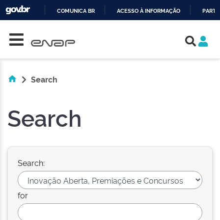
COMUNICA BR
ACESSO À INFORMAÇÃO
PARTI
Skip navigation
IR
PARA
O
CONTEÚDO
Search
Search
Search:
for