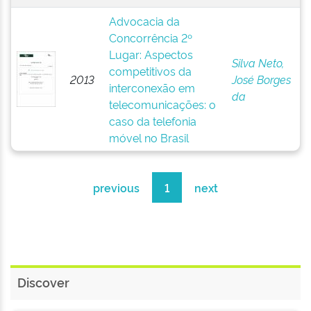
Advocacia da
Concorrência 2º
Lugar: Aspectos
Silva Neto,
competitivos da
2013
José Borges
interconexão em
da
telecomunicações: o
caso da telefonia
móvel no Brasil
previous
1
next
Discover